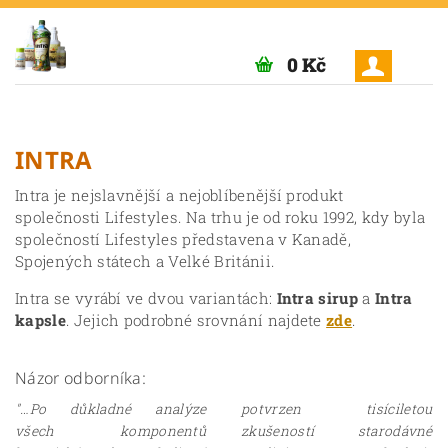
0 Kč
INTRA
Intra je nejslavnější a nejoblíbenější produkt
společnosti Lifestyles. Na trhu je od roku 1992, kdy byla
společností Lifestyles představena v Kanadě,
Spojených státech a Velké Británii.
Intra se vyrábí ve dvou variantách:
Intra sirup
a
Intra
kapsle
. Jejich podrobné srovnání najdete
zde
.
Názor odborníka:
"…Po důkladné analýze
potvrzen tisíciletou
všech komponentů
zkušeností starodávné