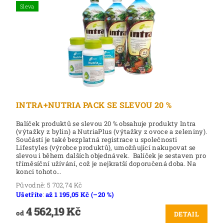
Sleva
INTRA+NUTRIA PACK SE SLEVOU 20 %
Balíček produktů se slevou 20 % obsahuje produkty Intra
(výtažky z bylin) a NutriaPlus (výtažky z ovoce a zeleniny).
Součástí je také bezplatná registrace u společnosti
Lifestyles (výrobce produktů), umožňující nakupovat se
slevou i během dalších objednávek. Balíček je sestaven pro
tříměsíční užívání, což je nejkratší doporučená doba. Na
konci tohoto...
Původně:
5 702,74 Kč
Ušetříte
:
až 1 195,05 Kč (–20 %)
4 562,19 Kč
od
DETAIL