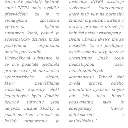
botanické podstaty bylinné
medicíny. INTRA obsahuje
směsi INTRA mohu vyjádřit
vyživovací komponenty,
přesvědčení, že je to
které maji vliv na normální
vynikajícím způsobem
činnost organizmu a které v
vytvořena bylinná
dnešní přirozené stravě již
substance, která, pokud je
bohužel nejsou zastoupeny.
systematicky uživána, může
Denní užívání INTRY má za
poskytnout organizmu
následek to, že postupně,
mnoho pozitivního.
avšak systematicky, dostává
Vícesložková substance je
organizmus jinak zcela
ve své podstatě ojedinělá
nedostupnou sérii
pro dosažení již citovaného
nenahraditelných
synergetického efektu,
komponentů. Takové užití
který neuvěřitelně
zvedá úroveň celého
znásobuje konečný efekt
imunitního systému stejně
jednotlivých bylin. Použité
tak, jako jeho hlavní
bylinné suroviny jsou
podsystémy, jako je
nejvyšší možné kvality a
energetický, trávicí,
jejich pozitivní činnost na
detoksikační a
"
lidský organizmus je
antioxidační…