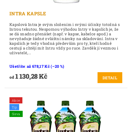
INTRA KAPSLE
Kapslová Intra je svým složením i svými účinky totožná s
Introu tekutou. Nespornou výhodou Intry v kapslích je, že
se dá snadno přenášet (např. v kapse, kabelce apod.) a
nevyžaduje žádné zvláštní nároky na skladování. Intra v
kapslích je tedy vhodná především pro ty, kteří hodně
cestují a chtějí mít Intru vždy po ruce. Zavděk jí vezmou i
uživatelé,...
Ušetříte
:
až 678,17 Kč (–20 %)
1 130,28 Kč
od
DETAIL
Akce
Tip
Sleva