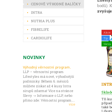
Lifesty
CENOVĚ VÝHODNÉ BALÍČKY
bodů). 
zvyšuje
INTRA
NUTRIA PLUS
FIBRELIFE
Akce
CARDIOLIFE
Tip
Sleva
NOVINKY
Výhodný věrnostní program.
LLP – věrnostní program
Lifestyles má nové, výhodnější
podmínky. Během 6. měsíců
INTR
můžete získat až 4 kusy Intra
sirupů zdarma! Více na stránce
Skla
Slevy -> Informace o LLP, nebo
Tři ku
přímo zde: Věrnostní program....
přípa
více
také b
Lifest