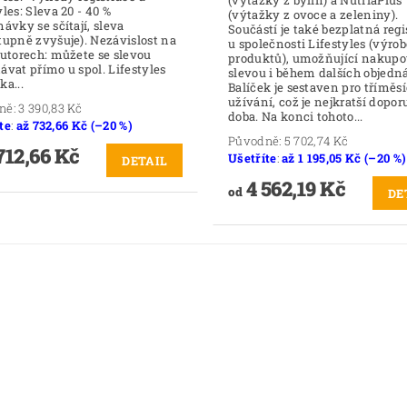
a 20 - 40 %
(výtažky z ovoce a zeleniny).
návky se sčítají, sleva
Součástí je také bezplatná regi
tupně zvyšuje). Nezávislost na
u společnosti Lifestyles (výro
butorech: můžete se slevou
produktů), umožňující nakupo
ávat přímo u spol. Lifestyles
slevou i během dalších objedn
ka...
Balíček je sestaven pro tříměs
užívání, což je nejkratší dopo
ně:
3 390,83 Kč
doba. Na konci tohoto...
te
:
až 732,66 Kč (–20 %)
Původně:
5 702,74 Kč
712,66 Kč
Ušetříte
:
až 1 195,05 Kč (–20 %)
DETAIL
4 562,19 Kč
od
DE