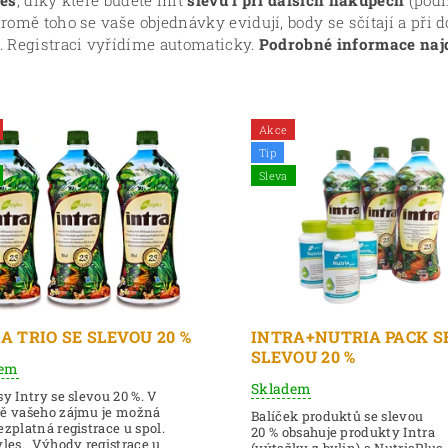
les
, díky které budete mít
slevu i při dalších nákupech
(podm
Kromě toho se vaše objednávky evidují, body se sčítají a při
. Registraci vyřídíme automaticky.
Podrobné informace naj
Akce
Tip
Sleva
A TRIO SE SLEVOU 20 %
INTRA+NUTRIA PACK S
SLEVOU 20 %
dem
Skladem
sy Intry se slevou 20 %. V
dě vašeho zájmu je možná
Balíček produktů se slevou
ezplatná registrace u spol.
20 % obsahuje produkty Intra
yles. Výhody registrace u
(výtažky z bylin) a NutriaPlus