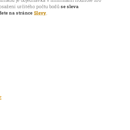
ínkou je objednávka v minimální hodnotě 100
 dosažení určitého počtu bodů
se sleva
dete na stránce
Slevy
.
E