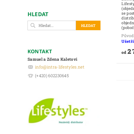
Lifestyles: Slev
(objed
se pos
HLEDAT
distri
objedn
(poboč
Původ
Ušetří
2 
KONTAKT
od
Samuel a Zdena Kaletovi
info
@
intra-lifestyles.net
(+420) 602230645