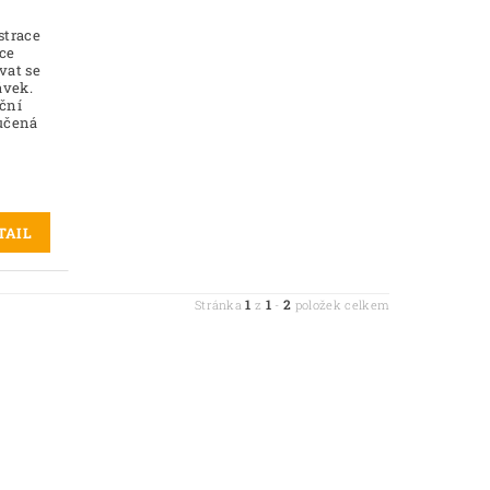
strace
bce
vat se
ávek.
íční
ručená
TAIL
1
1
2
Stránka
z
-
položek celkem