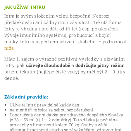
JAK UŽÍVAT INTRU
Intra je svým složením velmi bezpečná. Nehrozí
předávkování ani žádný druh závislosti. Tekutá forma
Intry je vhodná i pro děti od tří let (resp. po ukončení
vývoje imunitního systému), pro budoucí a kojící
matky. Intru s úspěchem užívají i diabetici – podrobnost
níže
.
Máte-li zájem o výrazné pozitivní výsledky s užíváním
Intry, pak
užívejte dlouhodobě
a
dodržujte pitný režim
:
příjem tekutin (nejlépe čisté vody) by měl být 2 – 3 litry
denně.
Základní pravidla:
Užívejte Intru pravidelně každý den,
nejméně tři měsíce za sebou bez přerušení.
Doporučená denní dávka pro zdravého dospělého člověka
je 28 – 56 ml (tj. 1 – 2 odměrky). Tato dávka je počítána
pro osoby s hmotností kolem 70 kg. Osoby s větší
tělesnou hmotností a/nebo se závažnějšími zdravotními