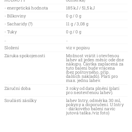
- energetická hodnota
185 kJ / 51,5 kJ
- Bílkoviny
0 g / 0 g
- Sacharidy (?)
11 g / 3,08 g
- Tuky
0 g / 0 g
..
..
Složení
viz v popisu
Záruka spokojenosti
Možnost vrátit i otevřenou
lahev až jeden měsíc ode dne
nákupu. Částka zaplacená za
tuto balení bude vrácena
(bez poštovného, příp.
dalších nákladů). Platí pro
max. jednu lahev.
Záruční doba
3 roky od data plnění (platí
pro neotevřenou lahev).
Součásti zásilky
lahev Intry, odměrka 30 ml,
pokyny a doporučení. U Intry
- dárkového balení navíc
jutová taška /viz foto)