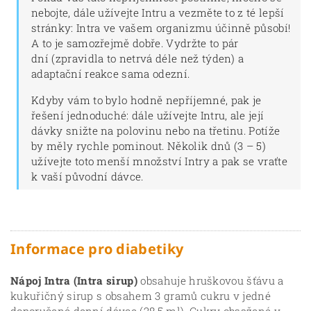
nebojte, dále užívejte Intru a vezměte to z té lepší
stránky: Intra ve vašem organizmu účinně působí!
A to je samozřejmě dobře. Vydržte to pár
dní (zpravidla to netrvá déle než týden) a
adaptační reakce sama odezní.
Kdyby vám to bylo hodně nepříjemné, pak je
řešení jednoduché: dále užívejte Intru, ale její
dávky snižte na polovinu nebo na třetinu. Potíže
by měly rychle pominout. Několik dnů (3 – 5)
užívejte toto menší množství Intry a pak se vraťte
k vaší původní dávce.
Informace pro diabetiky
Nápoj Intra (Intra sirup)
obsahuje hruškovou šťávu a
kukuřičný sirup s obsahem 3 gramů cukru v jedné
doporučené denní dávce (28,5 ml). Cukry obsažené v