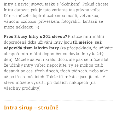
Intry a navíc jutovou tašku s "okénkem". Pokud chcete
Intru darovat, pak je tato varianta ta správná volba.
Dárek můžete doplnit ozdobnou mašlí, větvičkou,
vánoční ozdobou, přívěskem, fotografií… fantazii se
meze nekladou. :-)
Proč 3 kusy Intry s 20% slevou?
Protože minimální
doporučená doba užívání Intry jsou
tři měsíce, což
odpovídá třem lahvím Intry
(za předpokladu, že užíváte
alespoň minimální doporučenou dávku Intry každý
den). Můžete užívat i kratší dobu, ale pak se může stát,
že účinky Intry vůbec nepocítíte. Ty se mohou totiž
dostavit po cca. třech dnech, třech týdnech, nebo také
až po třech měsících. Takže tři měsíce jsou jistota. A
slevu můžete využít i při dalších nákupech (na
všechny produkty).
Intra sirup – stručně