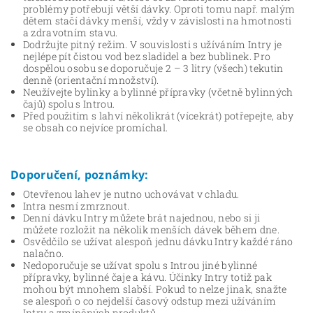
problémy potřebují větší dávky. Oproti tomu např. malým
dětem stačí dávky menší, vždy v závislosti na hmotnosti
a zdravotním stavu.
Dodržujte pitný režim. V souvislosti s užíváním Intry je
nejlépe pít čistou vod bez sladidel a bez bublinek. Pro
dospělou osobu se doporučuje 2 – 3 litry (všech) tekutin
denně (orientační množství).
Neužívejte bylinky a bylinné přípravky (včetně bylinných
čajů) spolu s Introu.
Před použitím s lahví několikrát (vícekrát) potřepejte, aby
se obsah co nejvíce promíchal.
Doporučení, poznámky:
Otevřenou lahev je nutno uchovávat v chladu.
Intra nesmí zmrznout.
Denní dávku Intry můžete brát najednou, nebo si ji
můžete rozložit na několik menších dávek během dne.
Osvědčilo se užívat alespoň jednu dávku Intry každé ráno
nalačno.
Nedoporučuje se užívat spolu s Introu jiné bylinné
přípravky, bylinné čaje a kávu. Účinky Intry totiž pak
mohou být mnohem slabší. Pokud to nelze jinak, snažte
se alespoň o co nejdelší časový odstup mezi užíváním
Intry a zmíněných produktů.