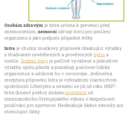
Osobám zdravým
je Intra určena k prevenci před
onemocněním,
nemocní
užívají Intru pro posílení
organizmu a jako podporu případné léčby.
Intra
je chutný značkový přípravek obsahující výtažky
z třiadvaceti osvědčených a prověřených
bylin
a
rostlin.
Složení Intry
je pečlivě vyvážené a jednotlivé
výtažky spolu působí a pomáhají posilovat lidský
organismus a udržovat ho v rovnováze. Jedinečná
receptura přípravku Intra je výhradním vlastnictvím
b)
společnosti Lifestyles a nemění se již od roku 1992
.
Intra (kromě jiného) získala
osvědčení
od
mezinárodního Olympijského výboru o bezpečnosti
používání pro sportovce. Neobsahuje žádné steroidy ani
stimulující látky.