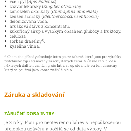
včelí pyl (
Apis Pollenus
)
zázvor lékařský (
Zingiber officinale
)
zimozelen okolikatý (
Chimaphila umbellata
)
ženšen sibiřský (
Eleutherococcus senticosus
)
deionizovaná voda,
hrušková šťávu z koncentrátu,
kukuřičný sirup s vysokým obsahem glukózy a fruktózy,
celulóza,
1)
sorban draselný
,
kyselina vinná.
1)
Chemicke přísady obsahuje Intra pouze takové, které jsou pro výrobky
podobného typu stanoveny zákony daných zemí. V České republice a
některých dalších zemích proto Intra sirup obsahuje sorban draselný,
který se používá jako konzervační činidlo.
Záruka a skladování
ZÁRUČNÍ DOBA INTRY:
je 3 roky. Platí pro neotevřenou lahev s nepoškozenou
přelepkou uzávěru a počítá se od data výroby. V