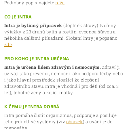
Podrobný popis najdete
níže
.
CO JE INTRA
Intra je bylinný přípravek
(doplněk stravy) tvořený
výtažky z 23 druhů bylin a rostlin, ovocnou šťávou a
několika dalšími přísadami. Složení Intry je popsáno
zde
.
PRO KOHO JE INTRA URČENA
Intra je určena lidem zdravým i nemocným.
Zdraví ji
užívají jako prevenci, nemocní jako podporu léčby nebo
i jako hlavní prostředek sloužící ke zlepšení
zdravotního stavu. Intra je vhodná i pro děti (od cca. 3
let), těhotné ženy a kojící matky.
K ČEMU JE INTRA DOBRÁ
Intra pomáhá čistit organizmus, podporuje a posiluje
jeho jednotlivé systémy (viz
obrázek
) a uvádí je do
rovnováhy.