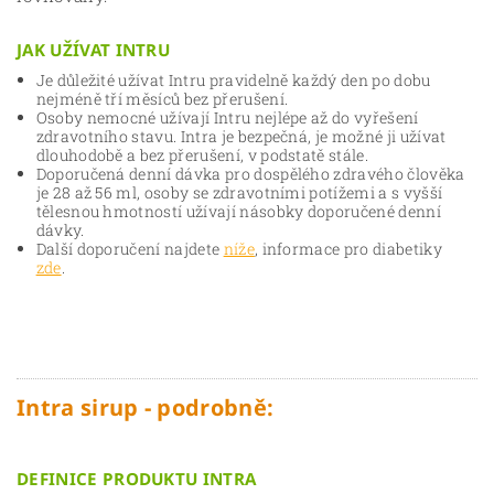
JAK UŽÍVAT INTRU
Je důležité užívat Intru pravidelně každý den po dobu
nejméně tří měsíců bez přerušení.
Osoby nemocné užívají Intru nejlépe až do vyřešení
zdravotního stavu. Intra je bezpečná, je možné ji užívat
dlouhodobě a bez přerušení, v podstatě stále.
Doporučená denní dávka pro dospělého zdravého člověka
je 28 až 56 ml, osoby se zdravotními potížemi a s vyšší
tělesnou hmotností užívají násobky doporučené denní
dávky.
Další doporučení najdete
níže
, informace pro diabetiky
zde
.
Intra sirup - podrobně:
DEFINICE PRODUKTU INTRA