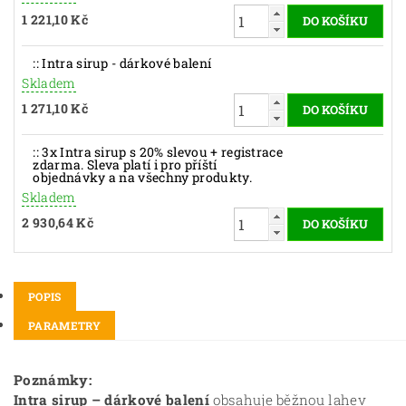
1 221,10 Kč
:: Intra sirup - dárkové balení
Skladem
1 271,10 Kč
:: 3x Intra sirup s 20% slevou + registrace
zdarma. Sleva platí i pro příští
objednávky a na všechny produkty.
Skladem
2 930,64 Kč
POPIS
PARAMETRY
Poznámky:
Intra sirup – dárkové balení
obsahuje běžnou lahev