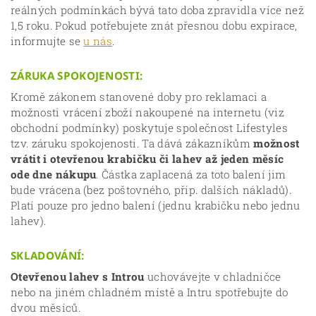
reálných podmínkách bývá tato doba zpravidla více než
1,5 roku. Pokud potřebujete znát přesnou dobu expirace,
informujte se
u nás
.
ZÁRUKA SPOKOJENOSTI:
Kromě zákonem stanovené doby pro reklamaci a
možnosti vrácení zboží nakoupené na internetu (viz
obchodní podmínky) poskytuje společnost Lifestyles
tzv. záruku spokojenosti. Ta dává zákazníkům
možnost
vrátit i otevřenou krabičku či lahev až jeden měsíc
ode dne nákupu
. Částka zaplacená za toto balení jim
bude vrácena (bez poštovného, příp. dalších nákladů).
Platí pouze pro jedno balení (jednu krabičku nebo jednu
lahev).
SKLADOVÁNÍ:
Otevřenou lahev s Introu
uchovávejte v chladničce
nebo na jiném chladném místě a Intru spotřebujte do
dvou měsíců.