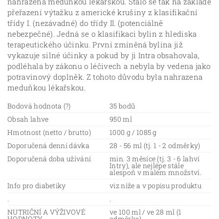
nahrazena meduňkou lékařskou. Stalo se tak na základě
přeřazení výtažku z americké krušiny z klasifikační
třídy I. (nezávadné) do třídy II. (potenciálně
nebezpečné). Jedná se o klasifikaci bylin z hlediska
terapeutického účinku. První zmíněná bylina již
vykazuje silné účinky a pokud by ji Intra obsahovala,
podléhala by zákonu o léčivech a nebyla by vedena jako
potravinový doplněk. Z tohoto důvodu byla nahrazena
meduňkou lékařskou.
Bodová hodnota (?)
35 bodů
Obsah lahve
950 ml
Hmotnost (netto / brutto)
1000 g / 1085 g
Doporučená denní dávka
28 - 56 ml (tj. 1 - 2 odměrky)
Doporučená doba užívání
min. 3 měsíce (tj. 3 - 6 lahví
Intry), ale nejlépe stále
alespoň v malém množství.
Info pro diabetiky
viz níže a v popisu produktu
.
.
NUTRIČNÍ A VÝŽIVOVÉ
ve 100 ml / ve 28 ml (1
HODNOTY
odměrka)