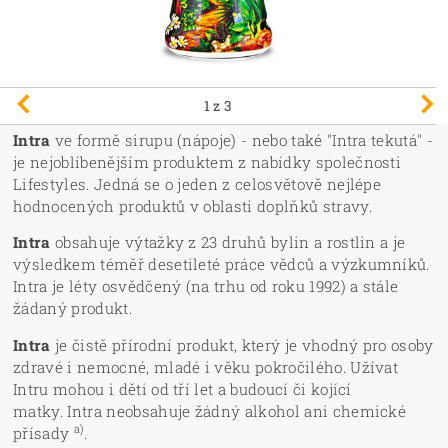
1
z 3
Intra
ve formě sirupu (nápoje) - nebo také "Intra tekutá" -
je nejoblíbenějším produktem z nabídky společnosti
Lifestyles. Jedná se o jeden z celosvětově nejlépe
hodnocených produktů v oblasti doplňků stravy.
Intra
obsahuje výtažky z 23 druhů bylin a rostlin a je
výsledkem téměř desetileté práce vědců a výzkumníků.
Intra je léty osvědčený (na trhu od roku 1992) a stále
žádaný produkt.
Intra
je čistě přírodní produkt, který je vhodný pro osoby
zdravé i nemocné, mladé i věku pokročilého. Užívat
Intru mohou i děti od tří let a budoucí či kojící
matky. Intra neobsahuje žádný alkohol ani chemické
a)
přísady
.