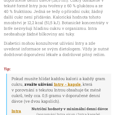
tekuté formě Intry jsou tvořeny z 60 % glukózou a ze
40 % fruktózou. Jedná se tedy o přírodní cukr, žádný
další cukr není přidáván. Kalorická hodnota tohoto
množství je 12,2 kcal (
51,5 kJ)
. Botanické koncentráty v
Intře nezvyšují hladinu cukru v organizmu. Intra
neobsahuje žádné bílkoviny ani tuky.
Diabetici mohou konzultovat užívání Intry a zde
uvedené informace se svým dietologem. Vždy je nutné
dodržovat doporučení lékaře a dodržovat pitný režim.
Tip:
Pokud musíte hlídat každou kalorii a každý gram
cukru,
zvažte užívání
Intry - kapsle
, která
v porovnání s tekutou Introu obsahuje 6x méně
cukrů, tedy cca. 0,5 gramu v doporučené denní
dávce (ve dvou kapslích).
Nutriční hodnoty v minimální denní dávce
Intra
(porovnání Intra sirup / Intra kapsle)