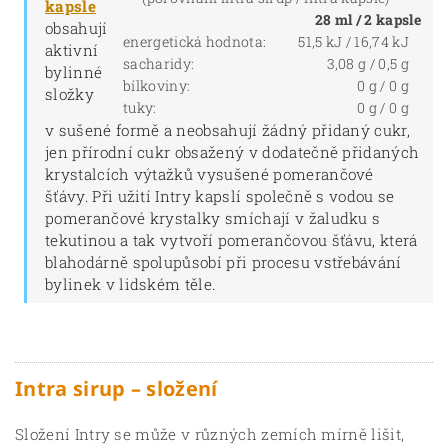
kapsle
28 ml / 2 kapsle
obsahují
energetická hodnota:
51,5 kJ / 16,74 kJ
aktivní
sacharidy:
3,08 g / 0,5 g
bylinné
bílkoviny:
0 g / 0 g
složky
tuky:
0 g / 0 g
v sušené formě a neobsahují žádný přidaný cukr,
jen přírodní cukr obsažený v dodatečně přidaných
krystalcích výtažků vysušené pomerančové
šťávy. Při užití Intry kapslí společně s vodou se
pomerančové krystalky smíchají v žaludku s
tekutinou a tak vytvoří pomerančovou šťávu, která
blahodárně spolupůsobí při procesu vstřebávání
bylinek v lidském těle.
Intra sirup – složení
Složení Intry se může v různých zemích mírně lišit,