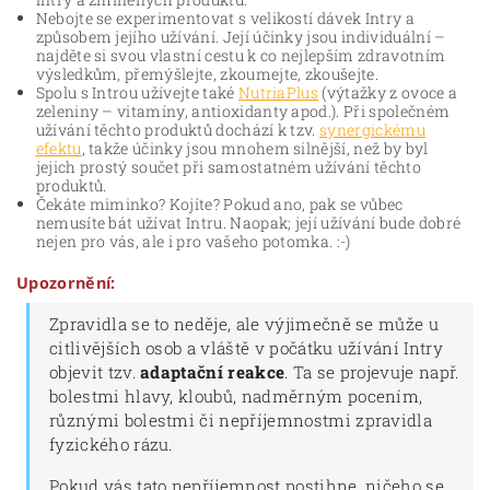
Nebojte se experimentovat s velikostí dávek Intry a
způsobem jejího užívání. Její účinky jsou individuální –
najděte si svou vlastní cestu k co nejlepším zdravotním
výsledkům, přemýšlejte, zkoumejte, zkoušejte.
Spolu s Introu užívejte také
NutriaPlus
(výtažky z ovoce a
zeleniny – vitamíny, antioxidanty apod.). Při společném
užívání těchto produktů dochází k tzv.
synergickému
efektu
, takže účinky jsou mnohem silnější, než by byl
jejich prostý součet při samostatném užívání těchto
produktů.
Čekáte miminko? Kojíte? Pokud ano, pak se vůbec
nemusíte bát užívat Intru. Naopak; její užívání bude dobré
nejen pro vás, ale i pro vašeho potomka. :-)
Upozornění:
Zpravidla se to neděje, ale výjimečně se může u
citlivějších osob a vláště v počátku užívání Intry
objevit tzv.
adaptační reakce
. Ta se projevuje např.
bolestmi hlavy, kloubů, nadměrným pocením,
různými bolestmi či nepříjemnostmi zpravidla
fyzického rázu.
Pokud vás tato nepříjemnost postihne, ničeho se