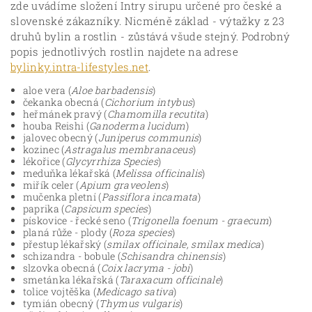
zde uvádíme složení Intry sirupu určené pro české a
slovenské zákazníky. Nicméně základ - výtažky z 23
druhů bylin a rostlin - zůstává všude stejný. Podrobný
popis jednotlivých rostlin najdete na adrese
bylinky.intra-lifestyles.net
.
aloe vera (
Aloe barbadensis
)
čekanka obecná (
Cichorium intybus
)
heřmánek pravý (
Chamomilla recutita
)
houba Reishi (
Ganoderma lucidum
)
jalovec obecný (
Juniperus communis
)
kozinec (
Astragalus membranaceus
)
lékořice (
Glycyrrhiza Species
)
meduňka lékařská (
Melissa officinalis
)
miřík celer (
Apium graveolens
)
mučenka pletní (
Passiflora incamata
)
paprika (
Capsicum species
)
pískovice - řecké seno (
Trigonella foenum - graecum
)
planá růže - plody (
Roza species
)
přestup lékařský (
smilax officinale, smilax medica
)
schizandra - bobule (
Schisandra chinensis
)
slzovka obecná (
Coix lacryma - jobi
)
smetánka lékařská (
Taraxacum officinale
)
tolice vojtěška (
Medicago sativa
)
tymián obecný (
Thymus vulgaris
)