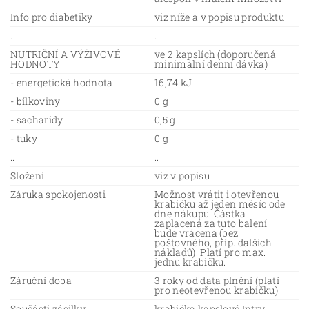
Info pro diabetiky
viz níže a v popisu produktu
.
.
NUTRIČNÍ A VÝŽIVOVÉ
ve 2 kapslích (doporučená
HODNOTY
minimální denní dávka)
- energetická hodnota
16,74 kJ
- bílkoviny
0 g
- sacharidy
0,5 g
- tuky
0 g
..
..
Složení
viz v popisu
Záruka spokojenosti
Možnost vrátit i otevřenou
krabičku až jeden měsíc ode
dne nákupu. Částka
zaplacená za tuto balení
bude vrácena (bez
poštovného, příp. dalších
nákladů). Platí pro max.
jednu krabičku.
Záruční doba
3 roky od data plnění (platí
pro neotevřenou krabičku).
Součásti zásilky
krabička kapslové Intry,