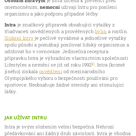
Osobám zdravým
je Intra určena k prevenci před
onemocněním,
nemocní
užívají Intru pro posílení
organizmu a jako podporu případné léčby.
Intra
je značkový přípravek obsahující výtažky z
třiadvaceti osvědčených a prověřených
bylin
a rostlin.
Složení Intry
je pečlivě vyvážené a jednotlivé výtažky
spolu působí a pomáhají posilovat lidský organismus a
udržovat ho v rovnováze. Jedinečná receptura
přípravku Intra je výhradním vlastnictvím společnosti
b)
Lifestyles a nemění se již od roku 1992
. Intra (kromě
jiného) získala
osvědčení
od mezinárodního
Olympijského výboru o bezpečnosti používání pro
sportovce. Neobsahuje žádné steroidy ani stimulující
látky.
JAK UŽÍVAT INTRU
Intra je svým složením velmi bezpečná. Nehrozí
předávkování ani žádný druh závislosti. Intra je vhodná