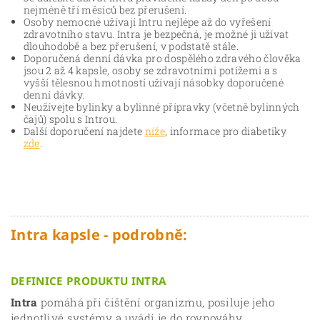
nejméně tří měsíců bez přerušení.
Osoby nemocné užívají Intru nejlépe až do vyřešení
zdravotního stavu. Intra je bezpečná, je možné ji užívat
dlouhodobě a bez přerušení, v podstatě stále.
Doporučená denní dávka pro dospělého zdravého člověka
jsou 2 až 4 kapsle, osoby se zdravotními potížemi a s
vyšší tělesnou hmotností užívají násobky doporučené
denní dávky.
Neužívejte bylinky a bylinné přípravky (včetně bylinných
čajů) spolu s Introu.
Další doporučení najdete
níže
, informace pro diabetiky
zde
.
Intra kapsle - podrobně:
DEFINICE PRODUKTU INTRA
Intra
pomáhá při čištění organizmu, posiluje jeho
jednotlivé systémy a uvádí je do rovnováhy.