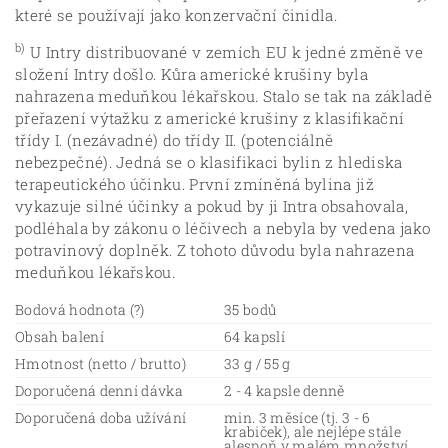
které se používají jako konzervační činidla.
b)
U Intry distribuované v zemích EU k jedné změně ve
složení Intry došlo. Kůra americké krušiny byla
nahrazena meduňkou lékařskou. Stalo se tak na základě
přeřazení výtažku z americké krušiny z klasifikační
třídy I. (nezávadné) do třídy II. (potenciálně
nebezpečné). Jedná se o klasifikaci bylin z hlediska
terapeutického účinku. První zmíněná bylina již
vykazuje silné účinky a pokud by ji Intra obsahovala,
podléhala by zákonu o léčivech a nebyla by vedena jako
potravinový doplněk. Z tohoto důvodu byla nahrazena
meduňkou lékařskou.
Bodová hodnota (?)
35 bodů
Obsah balení
64 kapslí
Hmotnost (netto / brutto)
33 g / 55 g
Doporučená denní dávka
2 - 4 kapsle denně
Doporučená doba užívání
min. 3 měsíce (tj. 3 - 6
krabiček), ale nejlépe stále
alespoň v malém množství.