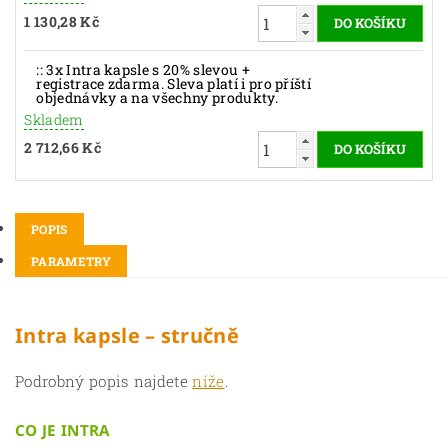
1 130,28 Kč
:: 3x Intra kapsle s 20% slevou +
registrace zdarma. Sleva platí i pro příští
objednávky a na všechny produkty.
Skladem
2 712,66 Kč
POPIS
PARAMETRY
Intra kapsle – stručně
Podrobný popis najdete
níže
.
CO JE INTRA