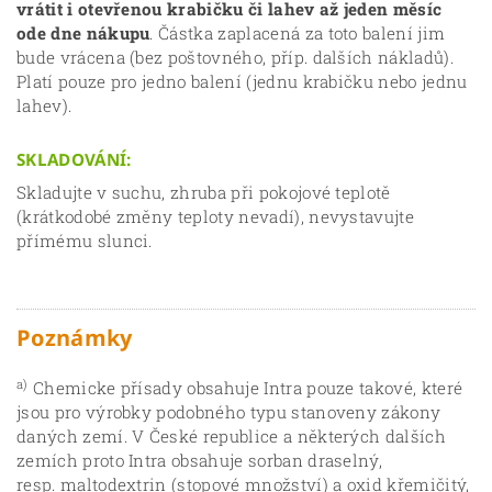
vrátit i otevřenou krabičku či lahev až jeden měsíc
ode dne nákupu
. Částka zaplacená za toto balení jim
bude vrácena (bez poštovného, příp. dalších nákladů).
Platí pouze pro jedno balení (jednu krabičku nebo jednu
lahev).
SKLADOVÁNÍ:
Skladujte v suchu, zhruba při pokojové teplotě
(krátkodobé změny teploty nevadí), nevystavujte
přímému slunci.
Poznámky
a)
Chemicke přísady obsahuje Intra pouze takové, které
jsou pro výrobky podobného typu stanoveny zákony
daných zemí. V České republice a některých dalších
zemích proto Intra obsahuje sorban draselný,
resp. maltodextrin (stopové množství) a oxid křemičitý,