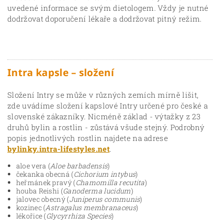
uvedené informace se svým dietologem. Vždy je nutné
dodržovat doporučení lékaře a dodržovat pitný režim.
Intra kapsle – složení
Složení Intry se může v různých zemích mírně lišit,
zde uvádíme složení kapslové Intry určené pro české a
slovenské zákazníky. Nicméně základ - výtažky z 23
druhů bylin a rostlin - zůstává všude stejný. Podrobný
popis jednotlivých rostlin najdete na adrese
bylinky.intra-lifestyles.net
.
aloe vera (
Aloe barbadensis
)
čekanka obecná (
Cichorium intybus
)
heřmánek pravý (
Chamomilla recutita
)
houba Reishi (
Ganoderma lucidum
)
jalovec obecný (
Juniperus communis
)
kozinec (
Astragalus membranaceus
)
lékořice (
Glycyrrhiza Species
)