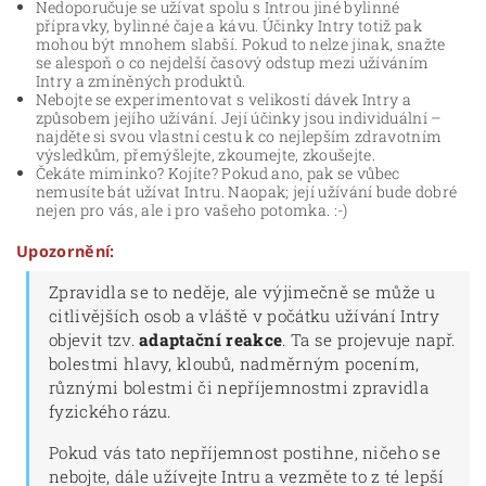
Nedoporučuje se užívat spolu s Introu jiné bylinné
přípravky, bylinné čaje a kávu. Účinky Intry totiž pak
mohou být mnohem slabší. Pokud to nelze jinak, snažte
se alespoň o co nejdelší časový odstup mezi užíváním
Intry a zmíněných produktů.
Nebojte se experimentovat s velikostí dávek Intry a
způsobem jejího užívání. Její účinky jsou individuální –
najděte si svou vlastní cestu k co nejlepším zdravotním
výsledkům, přemýšlejte, zkoumejte, zkoušejte.
Čekáte miminko? Kojíte? Pokud ano, pak se vůbec
nemusíte bát užívat Intru. Naopak; její užívání bude dobré
nejen pro vás, ale i pro vašeho potomka. :-)
Upozornění:
Zpravidla se to neděje, ale výjimečně se může u
citlivějších osob a vláště v počátku užívání Intry
objevit tzv.
adaptační reakce
. Ta se projevuje např.
bolestmi hlavy, kloubů, nadměrným pocením,
různými bolestmi či nepříjemnostmi zpravidla
fyzického rázu.
Pokud vás tato nepříjemnost postihne, ničeho se
nebojte, dále užívejte Intru a vezměte to z té lepší