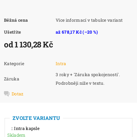
Běžná cena
Více informací v tabulce variant
Ušetříte
až
678,17 Kč
(–20 %)
od 1 130,28 Kč
Kategorie
Intra
3 roky + 'Záruka spokojenosti'.
Záruka
Podrobněji níže v textu.
Dotaz
ZVOLTE VARIANTU
:: Intra kapsle
Skladem