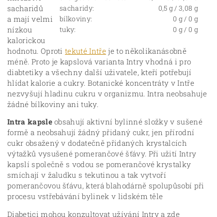
sacharidů
sacharidy:
0,5 g / 3,08 g
a mají velmi
bílkoviny:
0 g / 0 g
nízkou
tuky:
0 g / 0 g
kalorickou
hodnotu. Oproti
tekuté Intře
je to několikanásobně
méně. Proto je kapslová varianta Intry vhodná i pro
diabtetiky a všechny další uživatele, kteří potřebují
hlídat kalorie a cukry. Botanické koncentráty v Intře
nezvyšují hladinu cukru v organizmu. Intra neobsahuje
žádné bílkoviny ani tuky.
Intra kapsle
obsahují aktivní bylinné složky v sušené
formě a neobsahují žádný přidaný cukr, jen přírodní
cukr obsažený v dodatečně přidaných krystalcích
výtažků vysušené pomerančové šťávy. Při užití Intry
kapslí společně s vodou se pomerančové krystalky
smíchají v žaludku s tekutinou a tak vytvoří
pomerančovou šťávu, která blahodárně spolupůsobí při
procesu vstřebávání bylinek v lidském těle
Diabetici mohou konzultovat užívání Intry a zde