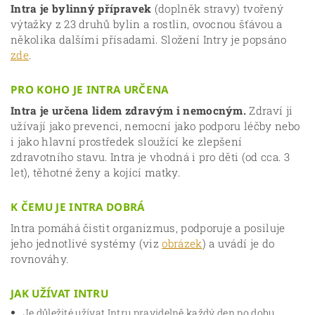
Intra je bylinný přípravek
(doplněk stravy) tvořený
výtažky z 23 druhů bylin a rostlin, ovocnou šťávou a
několika dalšími přísadami. Složení Intry je popsáno
zde
.
PRO KOHO JE INTRA URČENA
Intra je určena lidem zdravým i nemocným.
Zdraví ji
užívají jako prevenci, nemocní jako podporu léčby nebo
i jako hlavní prostředek sloužící ke zlepšení
zdravotního stavu. Intra je vhodná i pro děti (od cca. 3
let), těhotné ženy a kojící matky.
K ČEMU JE INTRA DOBRÁ
Intra pomáhá čistit organizmus, podporuje a posiluje
jeho jednotlivé systémy (viz
obrázek
) a uvádí je do
rovnováhy.
JAK UŽÍVAT INTRU
Je důležité užívat Intru pravidelně každý den po dobu