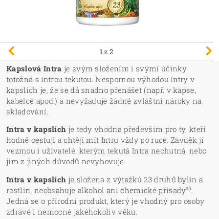
1
z 2
Kapslová Intra
je svým složením i svými účinky
totožná s Introu tekutou. Nespornou výhodou Intry v
kapslích je, že se dá snadno přenášet (např. v kapse,
kabelce apod.) a nevyžaduje žádné zvláštní nároky na
skladování.
Intra v kapslích
je tedy vhodná především pro ty, kteří
hodně cestují a chtějí mít Intru vždy po ruce. Zavděk jí
vezmou i uživatelé, kterým tekutá Intra nechutná, nebo
jim z jiných důvodů nevyhovuje.
Intra v kapslích
je složena z výtažků 23 druhů bylin a
a)
rostlin, neobsahuje alkohol ani chemické přísady
.
Jedná se o přírodní produkt, který je vhodný pro osoby
zdravé i nemocné jakéhokoliv věku.