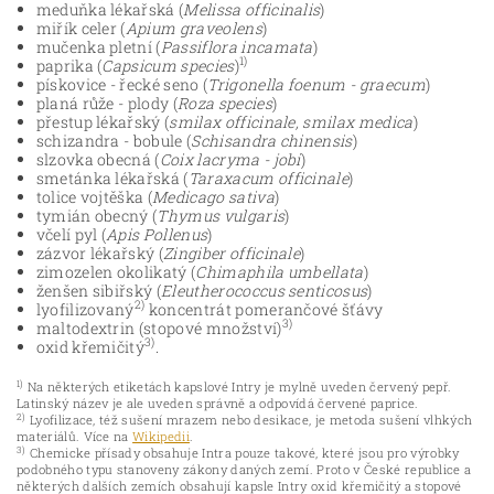
meduňka lékařská (
Melissa officinalis
)
miřík celer (
Apium graveolens
)
mučenka pletní (
Passiflora incamata
)
1)
paprika (
Capsicum species
)
pískovice - řecké seno (
Trigonella foenum - graecum
)
planá růže - plody (
Roza species
)
přestup lékařský (
smilax officinale, smilax medica
)
schizandra - bobule (
Schisandra chinensis
)
slzovka obecná (
Coix lacryma - jobi
)
smetánka lékařská (
Taraxacum officinale
)
tolice vojtěška (
Medicago sativa
)
tymián obecný (
Thymus vulgaris
)
včelí pyl (
Apis Pollenus
)
zázvor lékařský (
Zingiber officinale
)
zimozelen okolikatý (
Chimaphila umbellata
)
ženšen sibiřský (
Eleutherococcus senticosus
)
2)
lyofilizovaný
koncentrát pomerančové šťávy
3)
maltodextrin (stopové množství)
3)
oxid křemičitý
.
1)
Na některých etiketách kapslové Intry je mylně uveden červený pepř.
Latinský název je ale uveden správně a odpovídá červené paprice.
2)
Lyofilizace, též sušení mrazem nebo desikace, je metoda sušení vlhkých
materiálů. Více na
Wikipedii
.
3)
Chemicke přísady obsahuje Intra pouze takové, které jsou pro výrobky
podobného typu stanoveny zákony daných zemí. Proto v České republice a
některých dalších zemích obsahují kapsle Intry oxid křemičitý a stopové