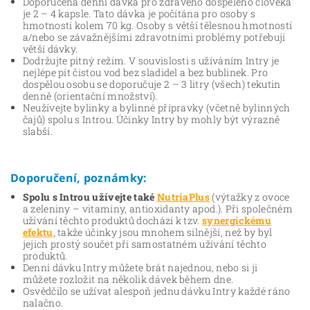
Doporučená denní dávka pro zdravého dospělého člověka
je 2 – 4 kapsle. Tato dávka je počítána pro osoby s
hmotností kolem 70 kg. Osoby s větší tělesnou hmotností
a/nebo se závažnějšími zdravotními problémy potřebují
větší dávky.
Dodržujte pitný režim. V souvislosti s užíváním Intry je
nejlépe pít čistou vod bez sladidel a bez bublinek. Pro
dospělou osobu se doporučuje 2 – 3 litry (všech) tekutin
denně (orientační množství).
Neužívejte bylinky a bylinné přípravky (včetně bylinných
čajů) spolu s Introu. Účinky Intry by mohly být výrazně
slabší.
Doporučení, poznámky:
Spolu s Introu užívejte také
NutriaPlus
(výtažky z ovoce
a zeleniny – vitamíny, antioxidanty apod.). Při společném
užívání těchto produktů dochází k tzv.
synergickému
efektu
, takže účinky jsou mnohem silnější, než by byl
jejich prostý součet při samostatném užívání těchto
produktů.
Denní dávku Intry můžete brát najednou, nebo si ji
můžete rozložit na několik dávek během dne.
Osvědčilo se užívat alespoň jednu dávku Intry každé ráno
nalačno.