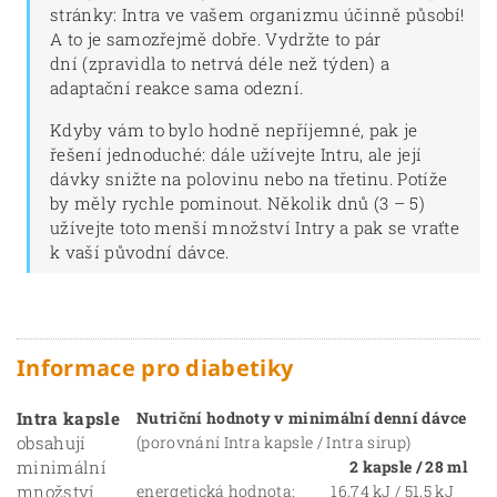
stránky: Intra ve vašem organizmu účinně působí!
A to je samozřejmě dobře. Vydržte to pár
dní (zpravidla to netrvá déle než týden) a
adaptační reakce sama odezní.
Kdyby vám to bylo hodně nepříjemné, pak je
řešení jednoduché: dále užívejte Intru, ale její
dávky snižte na polovinu nebo na třetinu. Potíže
by měly rychle pominout. Několik dnů (3 – 5)
užívejte toto menší množství Intry a pak se vraťte
k vaší původní dávce.
Informace pro diabetiky
Intra kapsle
Nutriční hodnoty v minimální denní dávce
obsahují
(porovnání Intra kapsle / Intra sirup)
minimální
2 kapsle / 28 ml
množství
energetická hodnota:
16,74 kJ / 51,5 kJ