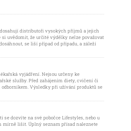
i dosahují distributoři vysokých příjmů a jejich
 si uvědomit, že určité výdělky nelze považovat
osáhnout, se liší případ od případu, a záleží
ékařská vyjádření. Nejsou určeny ke
ařské služby. Před zahájením diety, cvičení či
 odborníkem. Výsledky při užívání produktů se
se dozvíte na své pobočce Lifestyles, nebo u
h mírně lišit. Úplný seznam přísad naleznete