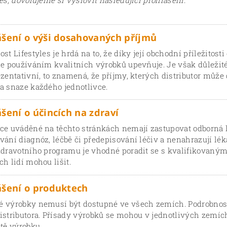
es, dovolujeme si vyslovit následující prohlášení:
ášení o výši dosahovaných příjmů
st Lifestyles je hrdá na to, že díky její obchodní příležitost
se používáním kvalitních výrobků upevňuje. Je však důležité
ezentativní, to znamená, že příjmy, kterých distributor může d
a snaze každého jednotlivce.
šení o účincích na zdraví
ce uváděné na těchto stránkách nemají zastupovat odborná l
vání diagnóz, léčbě či předepisování léčiv a nenahrazují lék
zdravotního programu je vhodné poradit se s kvalifikovaným
ch lidí mohou lišit.
ášení o produktech
 výrobky nemusí být dostupné ve všech zemích. Podrobnosti 
istributora. Přísady výrobků se mohou v jednotlivých zemíc
etě výrobku.