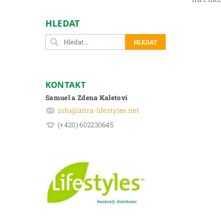
HLEDAT
KONTAKT
Samuel a Zdena Kaletovi
info
@
intra-lifestyles.net
(+420) 602230645