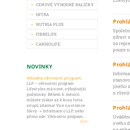
Lifestyl
CENOVĚ VÝHODNÉ BALÍČKY
INTRA
Prohl
NUTRIA PLUS
Společno
FIBRELIFE
zdraví 
za repr
CARDIOLIFE
pouze n
Prohlá
NOVINKY
Informa
Výhodný věrnostní program.
stanovo
LLP – věrnostní program
jiného 
Lifestyles má nové, výhodnější
u různý
podmínky. Během 6. měsíců
můžete získat až 4 kusy Intra
sirupů zdarma! Více na stránce
Prohl
Slevy -> Informace o LLP, nebo
Uváděné
přímo zde: Věrnostní program....
více
svého d
na etik