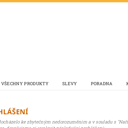
VŠECHNY PRODUKTY
SLEVY
PORADNA
HLÁŠENÍ
ocházelo ke zbytečným nedorozuměním a v souladu s "Naří